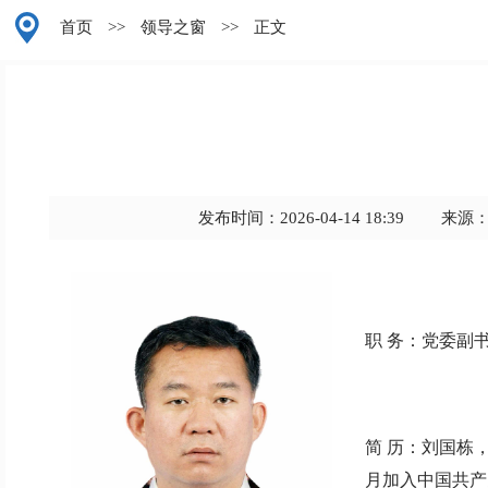
首页
>>
领导之窗
>>
正文
发布时间：2026-04-14 18:39
来源
职 务：党委副
简 历：刘国栋
月加入中国共产