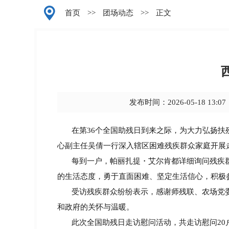
首页
>>
团场动态
>>
正文
发布时间：2026-05-18 13:07
在第36个全国助残日到来之际，为大力弘扬扶残
心副主任吴倩一行深入辖区困难残疾
群众
家庭开展
每到一户，帕丽扎提・艾尔肯都详细询问残疾
的生活态度，勇于直面困难、坚定生活信心，积极
受访残疾群众纷纷表示，感谢师残联、农场党委
和政府的关怀与温暖。
此次全国助残日走访慰问活动，共走访慰问20户