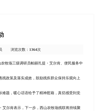
动
员
浏览次数：
1364
次
山农牧场
三级调研员帕丽扎提・艾尔肯、便民服务中
惠残政策及落实成效，鼓励残疾群众保持乐观向上
际难题，暖心话语给予了精神慰藉，真切感受到党
・艾尔肯表示，下一步，西山农牧场残联将持续聚