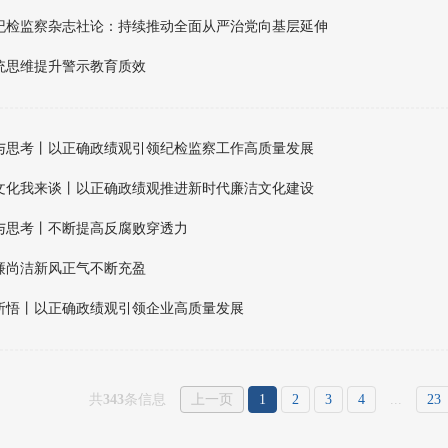
纪检监察杂志社论：持续推动全面从严治党向基层延伸
统思维提升警示教育质效
与思考丨以正确政绩观引领纪检监察工作高质量发展
文化我来谈丨以正确政绩观推进新时代廉洁文化建设
与思考丨不断提高反腐败穿透力
廉尚洁新风正气不断充盈
所悟丨以正确政绩观引领企业高质量发展
共
343
条信息
上一页
1
2
3
4
...
23