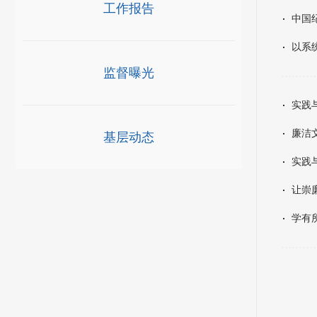
工作报告
中国
以系
监督曝光
实践
廉洁
基层动态
实践
让崇
学有