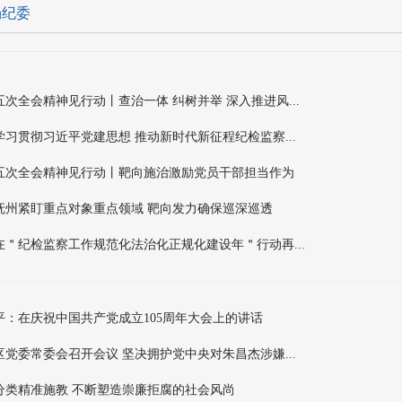
场纪委
五次全会精神见行动丨查治一体 纠树并举 深入推进风...
学习贯彻习近平党建思想 推动新时代新征程纪检监察...
五次全会精神见行动丨靶向施治激励党员干部担当作为
抚州紧盯重点对象重点领域 靶向发力确保巡深巡透
在＂纪检监察工作规范化法治化正规化建设年＂行动再...
平：在庆祝中国共产党成立105周年大会上的讲话
区党委常委会召开会议 坚决拥护党中央对朱昌杰涉嫌...
分类精准施教 不断塑造崇廉拒腐的社会风尚