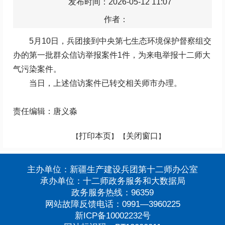
发布时间：2026-05-12 11:07
作者：
5月10日，兵团接到中央第七生态环境保护督察组交
办的第一批群众信访举报案件1件，为来电举报十二师大
气污染案件。
当日，上述信访案件已转交相关师市办理。
责任编辑：唐义淼
打印本页
关闭窗口
【
】 【
】
主办单位：新疆生产建设兵团第十二师办公室
承办单位：十二师政务服务和大数据局
政务服务热线：96359
网站故障反馈电话：0991—3960225
新ICP备10002232号