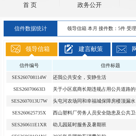
首 页
政务公开
信件数据统计
领导信箱
本月
接件数：5件
受理
领导信箱
建言献策
信件编号
信件标题
SES260708114W
还我公共安全，安静生活
SES26070663I3
关于小区底商长期违规占用公共道路的
SES2607013U7W
头屯河农场同和幸福城保障房楼顶漏水，
SES260625735X
西山塑料厂劳务人员安全隐患及公共卫
SES260611E1XR
幼儿园延时服务及暑期班