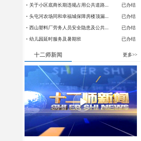
关于小区底商长期违规占用公共道路...
已办结
头屯河农场同和幸福城保障房楼顶漏...
已办结
西山塑料厂劳务人员安全隐患及公共...
已办结
幼儿园延时服务及暑期班
已办结
十二师新闻
更多>>