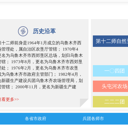
历史沿革
第十二师自然
第十二师前身是1964年1月成立的乌鲁木齐西
管理处，属自治区农垦厅管辖； 1970年4
更名为乌鲁木齐市西郊垦区总场，划归乌鲁木
辖； 1973年8月，更名为乌鲁木齐市西郊垦
处； 1976年2月，更名为乌鲁木齐市农垦
一〇四团
为乌鲁木齐市政府主管部门； 1982年4月，
为新疆生产建设兵团乌鲁木齐农场管理局，划
头屯河农场
管辖； 2000年11月，更名为新疆生产建
查看更多>>
二二二团
各省市政府
兵团各师市