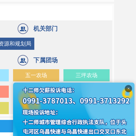
机关部门
资源和规划局
下属团场
五一农场
三坪农场
×
西山农牧场
二二一团
援疆省市