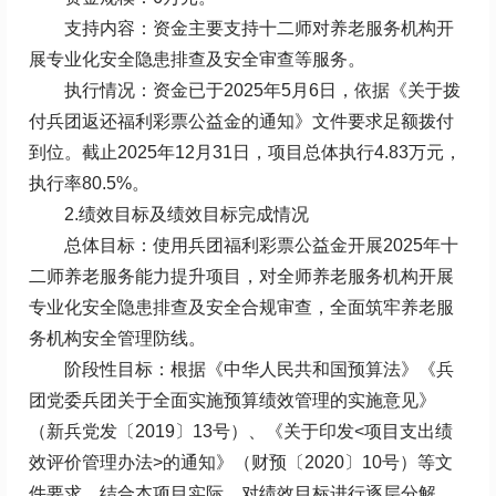
支持内容：资金主要
支持
十二师对养老服务机构开
展专业化安全隐患排查及安全审查等服务。
执行情况：资金已于
2025
年
5
月
6
日，依据《关于拨
付兵团返还福利彩票公益金的通知》文件要求足额拨付
到位。截止
2025
年
12
月
31
日，项目总体执行
4.83
万元，
执行率
80.5%
。
2.
绩效目标及绩效目标完成情况
总体目标：使用兵团福利彩票公益金开展
2025
年十
二师养老服务能力提升项目
，对全师养老服务机构开展
专业化安全隐患排查及安全合规审查，全面筑牢养老服
务机构安全管理防线。
阶段性目标：根据《中华人民共和国预算法》《兵
团党委兵团关于全面实施预算绩效管理的实施意见》
（新兵党发〔
2019
〕
13
号）、《关于印发
<
项目支出绩
效评价管理办法
>
的通知》（财预〔
2020
〕
10
号）等文
件要求，结合本项目实际，对绩效目标进行逐层分解、