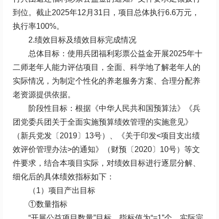
到位。截止
2025
年
12
月
31
日，项目总体执行
6.6
万元，
执行率
100%
。
2.
绩效目标及绩效目标完成情况
总体目标：使用兵团福利彩票公益金开展
2025
年十
二师老年人
能力评估
项目，
全面、科学地了解老年人的
实际情况，为制定个性化的养老服务方案、合理分配养
老资源提供依据
。
阶段性目标：根据《中华人民共和国预算法》《兵
团党委兵团关于全面实施预算绩效管理的实施意见》
（新兵党发〔
2019
〕
13
号）、《关于印发
<
项目支出绩
效评价管理办法
>
的通知》（财预〔
2020
〕
10
号）等文
件要求，结合本项目实际，对绩效目标进行逐层分解、
细化后的具体绩效指标如下：
（
1
）项目产出目标
①
数量指标
“
开展公益项目数量
”
目标，指标值为
“=1”
个，实际完