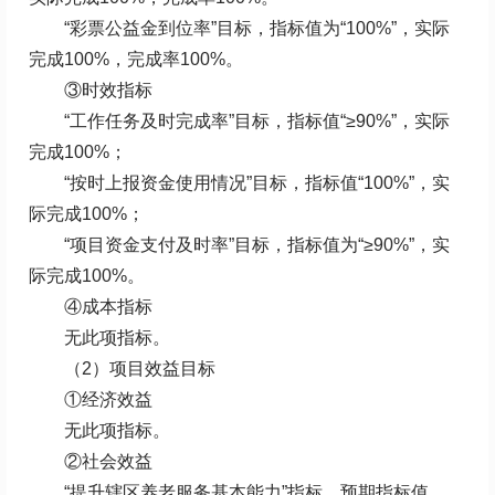
“
彩票公益金到位率
”
目标，指标值为
“100%”
，实际
完成
100%
，完成率
100%
。
③
时效指标
“
工作任务及时完成率
”
目标，指标值
“≥90%”
，实际
完成
100%
；
“
按时上报资金使用情况
”
目标，指标值
“100%”
，实
际完成
100%
；
“
项目资金支付及时率
”
目标，指标值为
“≥90%”
，实
际完成
100%
。
④
成本指标
无此项指标。
（
2
）项目效益目标
①
经济效益
无此项指标。
②
社会效益
“
提升辖区养老服务基本能力
”
指标，预期指标值