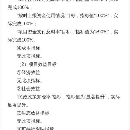
完成
100%
；
“
按时上报资金使用情况
”
目标，指标值
“100%”
，实
际完成
100%
；
“
项目资金支付及时率
”
目标，指标值为
“≥90%”
，实
际完成
100%
。
④
成本指标
无此项指标。
（
2
）项目效益目标
①
经济效益
无此项指标。
②
社会效益
“民政政策知晓率
”
指标，指标值为
“
显著提升
”
，实际
显著提升
。
③
生态效益指标
无此项指标。
④
可持续影响指标