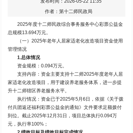
发布时间：2026-05-22 11:35
作者：第十二师民政局
202
5
年度十二师民政综合事务服务中心彩票公益金
总规模
13.694
万元。
（一）
2025
年老年人居家适老化改造项目资金使用
管理情况
1.
总体情况
资金规模：
0.094
万元。
支持内容：资金主要支持十二师
2025
年度老年人居
家适老化改造项目，用于建设养老服务体系，进一步提
升十二师辖区养老服务水平。
执行情况：资金已于
2025
年
5
月
6
日，依据《关于拨
付兵团返还福利彩票公益金的通知》文件要求足额拨付
到位。截止
2025
年
12
月
31
日，项目总体执行
0.094
万
元，执行率
100%
；
2.
绩效目标及绩效目标完成情况