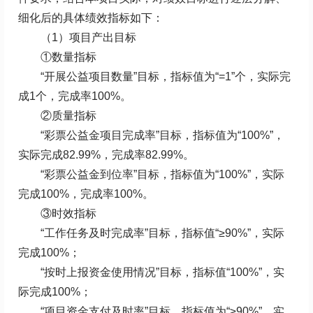
细化后的具体绩效指标如下：
（
1
）项目产出目标
①
数量指标
“
开展公益项目数量
”
目标，指标值为
“=1”
个，实际完
成
1
个，完成率
100%
。
②
质量指标
“
彩票公益金项目完成率
”
目标，指标值为
“100%”
，
实际完成
82.99
%
，完成率
82.99
%
。
“
彩票公益金到位率
”
目标，指标值为
“100%”
，实际
完成
100%
，完成率
100%
。
③
时效指标
“
工作任务及时完成率
”
目标，指标值
“≥90%”
，实际
完成
100%
；
“
按时上报资金使用情况
”
目标，指标值
“100%”
，实
际完成
100%
；
“
项目资金支付及时率
”
目标，指标值为
“≥90%”
，实