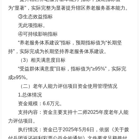
为
“
显著
”
，实际完整为显著提升辖区养老服务基本能力。
③
生态效益指标
无此项指标。
④
可持续影响指标
“
养老服务体系建设
”
指标，预期指标值为
“
长期坚
持
”
，实际完成为长期坚持养老服务体系建设。
（
3
）相关满意度目标
“
受益群体满意度
”
目标，指标值为
“≥95%”
，实际完
成
≥95%
。
（二）老年人能力评估项目资金使用管理情况
1.
总体情况
资金规模：
6.6
万元。
支持内容：资金主要支持十二师
2025
年度老年人能
力评估项目。
执行情况：资金已于
2025
年
5
月
6
日，依据《关于拨
付兵团返还福利彩票公益金的通知》文件要求足额拨付