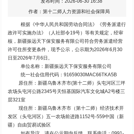
发布时间：2026-06-30 16:38
作者：第十二师人力资源和社会保障局
根据《中华人民共和国劳动合同法》《劳务派遣行
政许可实施办法》（人社部令
19
号）等有关规定，经审
核，
新疆振远天下保安服务有限公司符合劳务派遣经营
许可住所变更条件，现予公示，公示期为2026年6月30
日至
2026年7月6日。
单位名称：新疆振远天下保安服务有限公司
统一社会信用代码：91659030MAC66TKA5B
原
住所：新疆乌鲁木齐市(
第十二师）头屯河区三坪
农场头屯河公路
2345
号天恒基国际汽车文化城
A2
号楼三
层
321
室
现
住所：新疆乌鲁木齐市（第十二师）经济技术开
发区（头屯河区）五一农场前进路1152
号
-559
中国（新
疆）自由贸易试验区
如有异议，请在公示期内反馈
，
联系电话：
0991-